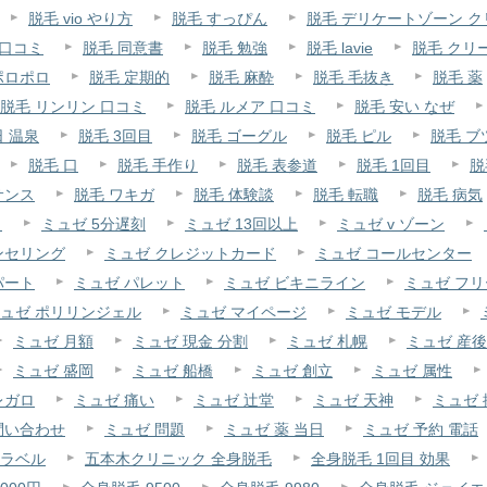
脱毛 vio やり方
脱毛 すっぴん
脱毛 デリケートゾーン ク
 口コミ
脱毛 同意書
脱毛 勉強
脱毛 lavie
脱毛 クリ
ポロポロ
脱毛 定期的
脱毛 麻酔
脱毛 毛抜き
脱毛 薬
脱毛 リンリン 口コミ
脱毛 ルメア 口コミ
脱毛 安い なぜ
日 温泉
脱毛 3回目
脱毛 ゴーグル
脱毛 ピル
脱毛 ブ
脱毛 口
脱毛 手作り
脱毛 表参道
脱毛 1回目
脱
サンス
脱毛 ワキガ
脱毛 体験談
脱毛 転職
脱毛 病気
月
ミュゼ 5分遅刻
ミュゼ 13回以上
ミュゼ v ゾーン
ンセリング
ミュゼ クレジットカード
ミュゼ コールセンター
パート
ミュゼ パレット
ミュゼ ビキニライン
ミュゼ フ
ュゼ ポリリンジェル
ミュゼ マイページ
ミュゼ モデル
ミュゼ 月額
ミュゼ 現金 分割
ミュゼ 札幌
ミュゼ 産後
ミュゼ 盛岡
ミュゼ 船橋
ミュゼ 創立
ミュゼ 属性
レガロ
ミュゼ 痛い
ミュゼ 辻堂
ミュゼ 天神
ミュゼ 
問い合わせ
ミュゼ 問題
ミュゼ 薬 当日
ミュゼ 予約 電話
ラベル
五本木クリニック 全身脱毛
全身脱毛 1回目 効果