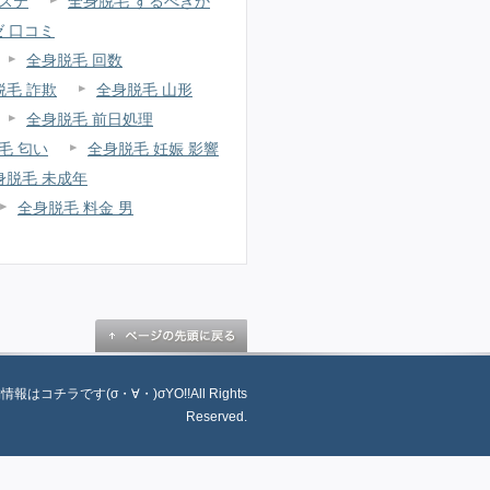
ステ
全身脱毛 するべきか
ゼ 口コミ
全身脱毛 回数
脱毛 詐欺
全身脱毛 山形
全身脱毛 前日処理
毛 匂い
全身脱毛 妊娠 影響
身脱毛 未成年
全身脱毛 料金 男
舗情報はコチラです(σ・∀・)σYO!!All Rights
Reserved.