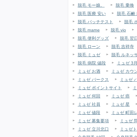
脱毛 モー娘。
脱毛 乗換
脱毛 医療 安い
脱毛 石鹸
脱毛 パッチテスト
脱毛 
脱毛 mame
脱毛 vio
脱毛 便利グッズ
脱毛 翌
脱毛 ローン
脱毛 吉祥寺
脱毛 ミュゼ
脱毛 ルネッ
脱毛 病院 値段
ミュゼ 3
ミュゼ お酒
ミュゼ カウ
ミュゼ パークス
ミュゼ 
ミュゼ ポイントサイト
ミ
ミュゼ 何回
ミュゼ 癌
ミュゼ 社員
ミュゼ 星
ミュゼ 値段
ミュゼ 町田
ミュゼ 募集要項
ミュゼ 
ミュゼ 立川北口
ミュゼト