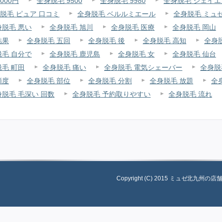
000円
全身脱毛 9500
全身脱毛 9980
全身脱毛 ジェイエ
脱毛 ピュア 口コミ
全身脱毛 ベルルミエール
全身脱毛 ミュ
身脱毛 悪い
全身脱毛 旭川
全身脱毛 医療
全身脱毛 岡山
結果
全身脱毛 五回
全身脱毛 後
全身脱毛 高知
全身
脱毛 自分で
全身脱毛 鹿児島
全身脱毛 女
全身脱毛 仙台
毛 町田
全身脱毛 痛い
全身脱毛 電気シェーバー
全身脱
頻度
全身脱毛 部位
全身脱毛 分割
全身脱毛 放題
全
身脱毛 毛深い 回数
全身脱毛 予約取りやすい
全身脱毛 流れ
Copyright (C) 2015 ミュゼ北九州の店