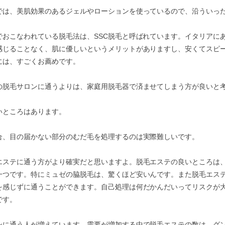
では、美肌効果のあるジェルやローションを使っているので、沿ういっ
でおこなわれている脱毛法は、SSC脱毛と呼ばれています。イタリアに
感じることなく、肌に優しいというメリットがありますし、安くてスピ
には、すごくお薦めです。
の脱毛サロンに通うよりは、家庭用脱毛器で済ませてしまう方が良いと
いところはあります。
合、目の届かない部分のむだ毛を処理するのは実際難しいです。
エステに通う方がより確実だと思いますよ。脱毛エステの良いところは
一つです。特にミュゼの脇脱毛は、驚くほど安いんです。また脱毛エス
を感じずに通うことができます。自己処理は何だかんだいってリスクが
です。
ンに通う人が増えています。需要が増加する中で脱毛エステの数は、グ