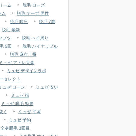
リーム
脱毛 ローズ
ーム
脱毛 テープ 男性
脱毛 喘息
脱毛 7歳
脱毛 最新
ツブツ
脱毛 へそ周り
毛 5回
脱毛 パイナップル
脱毛 麻布十番
ミュゼ アトレ大森
ミュゼ デザインラボ
リーセレクト
ミュゼ ローン
ミュゼ 安い
ミュゼ 指
ミュゼ 脱毛 効果
抜く
ミュゼ 平塚
ミュゼ 予約
全身脱毛 3回目